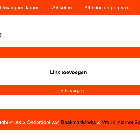
Linktegoed kopen
Artikelen
Alle dochterpagina's
ë
Link toevoegen
Link toevoegen
ight © 2023 Onderdeel van
BaakmanMedia
&
Vrolijk Internet S