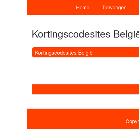
Home
Toevoegen
Kortingscodesites Belgi
Kortingscodesites België
Copyr